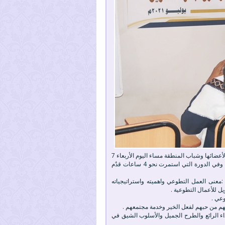
برعاية مؤسسة وادي العين للتنمية الاجتماعية أقامت اللجنة الدعوية بمنطقة البويرقات لأعضائها وشباب المنطقة مساء اليوم الأربعاء 7
يوليو2021م دورة تدريبية بعنوان : استراتيجيات العمل التطوعي وفنون جمع التمويل ، وفي الدورة التي استمرت نحو 4 ساعات قدٌم
معنى العمل التطوعي واهميته واستراتيجياته
يل للأعمال التطوعية .
عي .
هم من حبهم لفعل الخير وخدمة مجتمعهم .
اء الرائع والطرح الجميل والأسلوب الشيق في