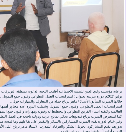
خلالها المدرب المتألق الأستاذ / ماهر برباع جملة من المعارف والمهارات حول ..
استراتيجيات العمل التطوعي وفنون جمع التمويل وشملت الدورة عدة محاور أهمها :
العالمية وكيفية انشاء الفريق التطوعي والتخطيط له وفنونه ومهاراته و فنون جمع التمو
كما استعرض المدرب برباع فيديوهات تحكي نماذج عربية ودولية ناجحة في العمل التطو
وفي ختام الدورة تقدم المدرب للمشاركين بالشكر والتقدير على تفاعلهم وما لمسه من
بدورهم تقدم المشاركون بجزيل الشكر والعرفان للمدرب الاستاذ ماهر برباع على الأد
الدورة آملين أن يلتقوا معه في دورات قادمة .